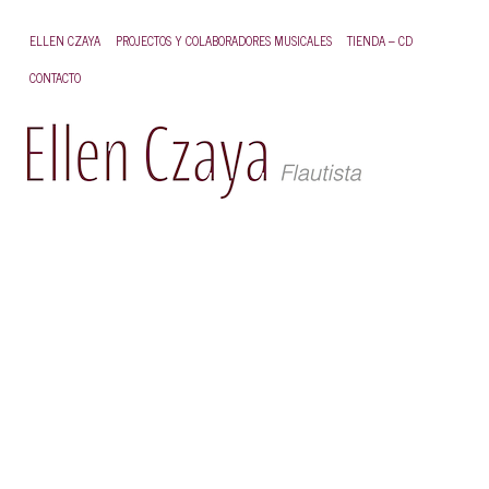
ELLEN CZAYA
PROJECTOS Y COLABORADORES MUSICALES
TIENDA – CD
I
CONTACTO
C
–
K
I
El
ar
Cel
tie
un
tra