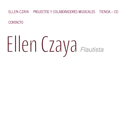
ELLEN CZAYA
PROJECTOS Y COLABORADORES MUSICALES
TIENDA – CD
E
CONTACTO
C
Ell
Cz
es
un
fla
ber
qu
se
mu
en