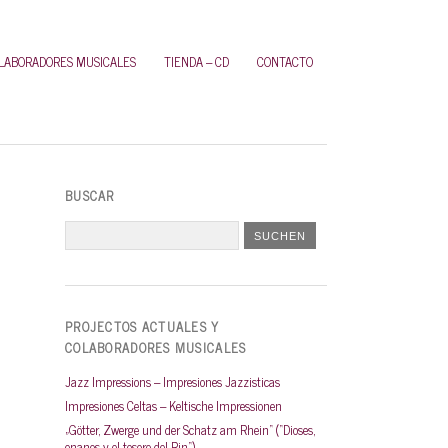
OLABORADORES MUSICALES
TIENDA – CD
CONTACTO
BUSCAR
PROJECTOS ACTUALES Y
COLABORADORES MUSICALES
Jazz Impressions – Impresiones Jazzisticas
Impresiones Celtas – Keltische Impressionen
„Götter, Zwerge und der Schatz am Rhein“ (“Dioses,
enanos y el tesoro del Rin“)